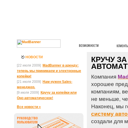
НОВОСТИ
КРУЧУ ЗА
АВТОМАТ
[22 июля 2009]
MadBanner в аренду:
теперь мы принимаем и электронные
Компания
Mad
копейки!
[21 июля 2009]
Нам нужен Sales-
хорошее пред
менеджер.
компаниям, в
[9 июля 2009]
Кручу за копейки или
Оно автоматическое!
не меньше, ч
Наконец, мы г
Все новости »
систему авт
создали для 