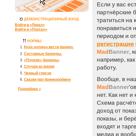
Если у вас ес
партнёрские б
ДЕМОНСТРАЦИОННЫЙ ВХОД
тратиться на
Войти в «Локал»
понравиться 
Войти в «Портал»
периодом и оп
НОРМЫ
регистрации
Куда должен вести баннер.
Mad
Banner
, 
Составные баннеры.
например, как
«Плохие» баннеры.
работу.
Случаи из жизни
Черный список
Вообще, в на
Сказки про баннерообмен
Mad
Banner
'о
Подробнее »
нет. Как нет 
Схема расчёто
доход от пока
показы, и бер
входят и тарг
медиа и вооб