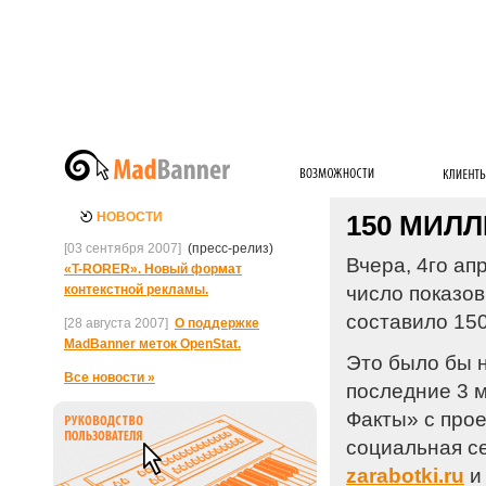
НОВОСТИ
150 МИЛ
[03 сентября 2007]
(пресс-релиз)
Вчера, 4го ап
«T-RORER»
. Новый формат
контекстной рекламы.
число показо
составило 150
[28 августа 2007]
О поддержке
MadBanner меток OpenStat.
Это было бы 
Все новости »
последние 3 м
Факты» с про
социальная с
zarabotki.ru