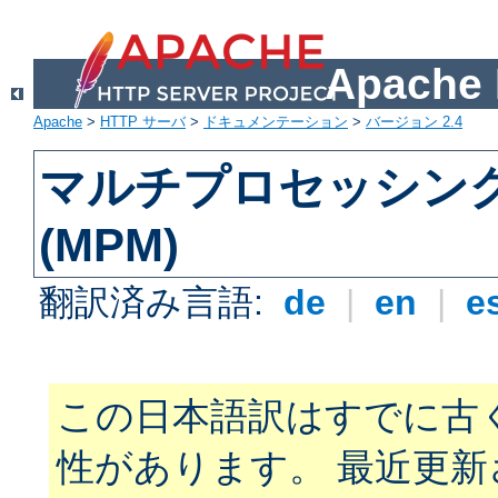
Apach
Apache
>
HTTP サーバ
>
ドキュメンテーション
>
バージョン 2.4
マルチプロセッシン
(MPM)
翻訳済み言語:
de
|
en
|
e
この日本語訳はすでに古
性があります。 最近更