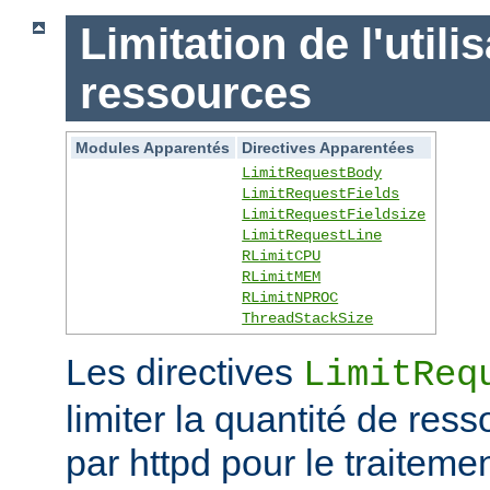
Limitation de l'utili
ressources
Modules Apparentés
Directives Apparentées
LimitRequestBody
LimitRequestFields
LimitRequestFieldsize
LimitRequestLine
RLimitCPU
RLimitMEM
RLimitNPROC
ThreadStackSize
Les directives
LimitReq
limiter la quantité de r
par httpd pour le traitem