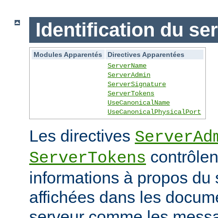
Identification du se
Modules Apparentés
Directives Apparentées
ServerName
ServerAdmin
ServerSignature
ServerTokens
UseCanonicalName
UseCanonicalPhysicalPort
Les directives
ServerAd
contrôlen
ServerTokens
informations à propos du 
affichées dans les docum
serveur comme les messag