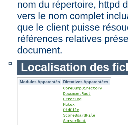
nom du répertoire, httpd do
vers le nom complet inclua
que le client puisse réso
références relatives prés
document.
Localisation des fic
Modules Apparentés
Directives Apparentées
CoreDumpDirectory
DocumentRoot
ErrorLog
Mutex
PidFile
ScoreBoardFile
ServerRoot