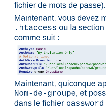
fichier de mots de passe).
Maintenant, vous devez mo
ou la sectio
.htaccess
comme suit :
AuthType
Basic
AuthName
"By Invitation Only"
# Optional line:
AuthBasicProvider
AuthUserFile
"/usr/local/apache/passwd/passwo
AuthGroupFile
"/usr/local/apache/passwd/group
Require
 group 
GroupName
Maintenant, quiconque ap
, et pos
Nom-de-groupe
dans le fichier
password