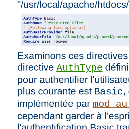
"/usr/local/apache/htdocs/
AuthType
Basic
AuthName
"Restricted Files"
# (Following line optional)
AuthBasicProvider
AuthUserFile
"/usr/local/apache/passwd/passwo
Require
 user rbowen
Examinons ces directives
directive
défini
AuthType
pour authentifier l'utilisa
plus courante est
,
Basic
implémentée par
mod_au
cependant garder à l'espr
l'authentification Basic t