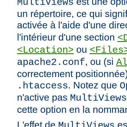
est une opti
MultiViews
un répertoire, ce qui signi
activée à l'aide d'une dir
l'intérieur d'une section
<
ou
<Location>
<Files
, ou (si
apache2.conf
A
correctement positionnée)
. Notez que
.htaccess
O
n'active pas
MultiViews
cette option en la nomman
L'effet de
est
MultiViews